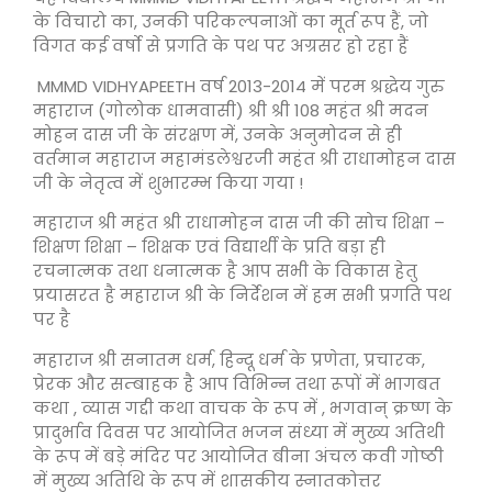
के विचारो का, उनकी परिकल्पनाओं का मूर्त रूप हैं, जो
विगत कई वर्षो से प्रगति के पथ पर अग्रसर हो रहा हैं
MMMD VIDHYAPEETH वर्ष 2013-2014 में परम श्रद्धेय गुरु
महाराज (गोलोक धामवासी) श्री श्री 108 महंत श्री मदन
मोहन दास जी के संरक्षण में, उनके अनुमोदन से ही
वर्तमान महाराज महामंडलेश्वरजी महंत श्री राधामोहन दास
जी के नेतृत्व में शुभारम्भ किया गया !
महाराज श्री महंत श्री राधामोहन दास जी की सोच शिक्षा –
शिक्षण शिक्षा – शिक्षक एवं विद्यार्थी के प्रति बड़ा ही
रचनात्मक तथा धनात्मक है आप सभी के विकास हेतु
प्रयासरत है महाराज श्री के निर्देशन में हम सभी प्रगति पथ
पर है
महाराज श्री सनातम धर्म, हिन्दू धर्म के प्रणेता, प्रचारक,
प्रेरक और सम्बाहक है आप विभिन्न तथा रूपों में भागबत
कथा , व्यास गद्दी कथा वाचक के रूप में , भगवान् क्रष्ण के
प्रादुर्भाव दिवस पर आयोजित भजन संध्या में मुख्य अतिथी
के रूप में बड़े मंदिर पर आयोजित बीना अंचल कवी गोष्ठी
में मुख्य अतिथि के रूप में शासकीय स्नातकोत्तर